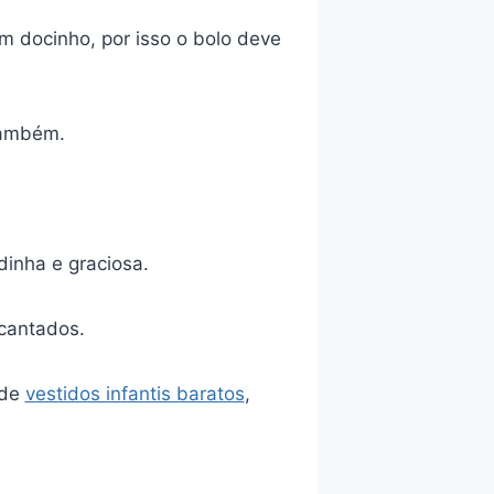
 docinho, por isso o bolo deve
também.
dinha e graciosa.
ncantados.
 de
vestidos infantis baratos
,