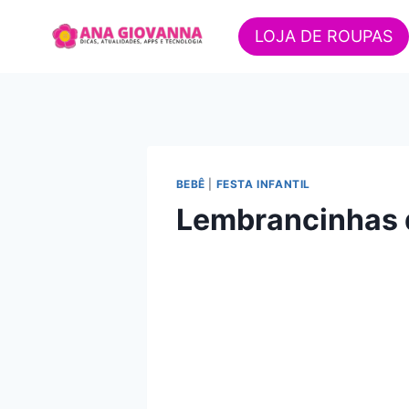
Pular
para
LOJA DE ROUPAS
o
Conteúdo
BEBÊ
|
FESTA INFANTIL
Lembrancinhas d