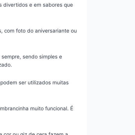
os divertidos e em sabores que
, com foto do aniversariante ou
 sempre, sendo simples e
zado.
 podem ser utilizados muitas
embrancinha muito funcional. É
e cor ou giz de cera fazem a