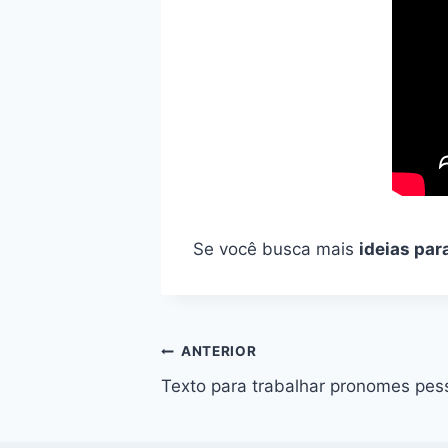
Se você busca mais
ideias par
Navegação
ANTERIOR
Texto para trabalhar pronomes pes
de
Post