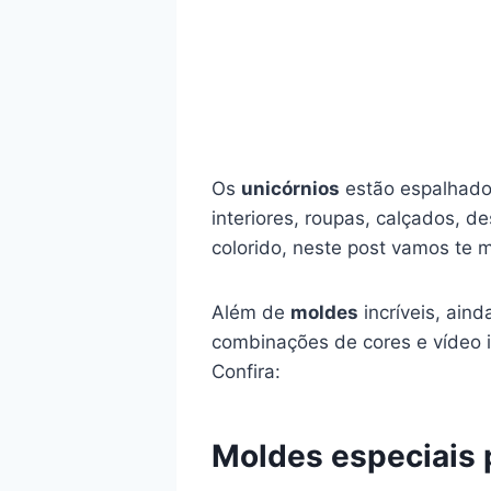
Os
unicórnios
estão espalhados
interiores, roupas, calçados, d
colorido, neste post vamos te 
Além de
moldes
incríveis, ain
combinações de cores e vídeo i
Confira:
Moldes especiais p