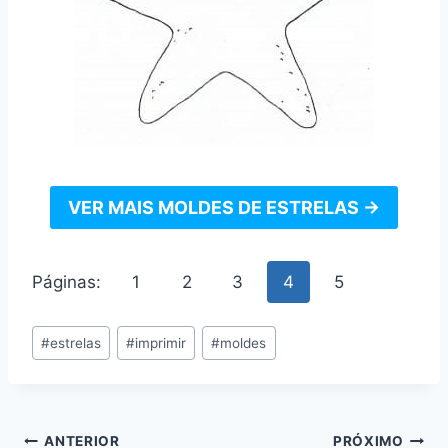
VER MAIS MOLDES DE ESTRELAS →
Páginas:
1
2
3
4
5
Tags
#
estrelas
#
imprimir
#
moldes
do
Post:
Navegação
ANTERIOR
PRÓXIMO