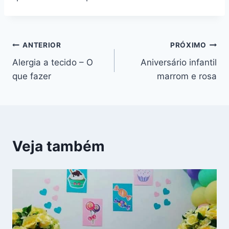
Navegação
ANTERIOR
PRÓXIMO
Alergia a tecido – O
Aniversário infantil
de
que fazer
marrom e rosa
Post
Veja também