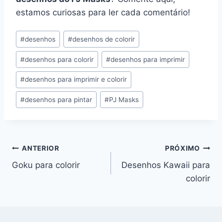
estamos curiosas para ler cada comentário!
Tags
#
desenhos
#
desenhos de colorir
do
#
desenhos para colorir
#
desenhos para imprimir
Post:
#
desenhos para imprimir e colorir
#
desenhos para pintar
#
PJ Masks
Navegação
ANTERIOR
PRÓXIMO
Goku para colorir
Desenhos Kawaii para
de
colorir
Post