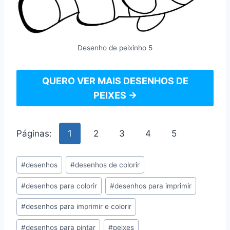
Desenho de peixinho 5
QUERO VER MAIS DESENHOS DE
PEIXES →
Páginas:
1
2
3
4
5
Tags
#
desenhos
#
desenhos de colorir
do
#
desenhos para colorir
#
desenhos para imprimir
Post:
#
desenhos para imprimir e colorir
#
desenhos para pintar
#
peixes