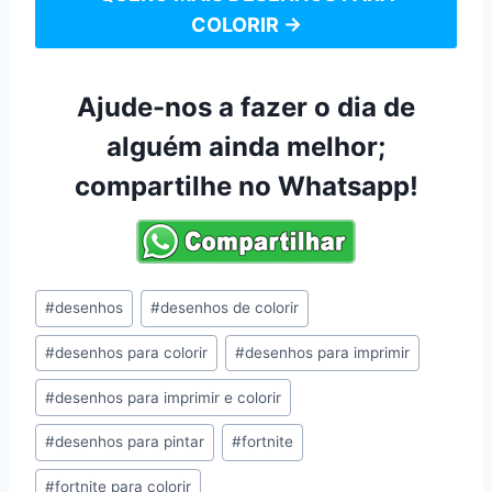
COLORIR →
Ajude-nos a fazer o dia de
alguém ainda melhor;
compartilhe no Whatsapp!
Tags
#
desenhos
#
desenhos de colorir
do
#
desenhos para colorir
#
desenhos para imprimir
Post:
#
desenhos para imprimir e colorir
#
desenhos para pintar
#
fortnite
#
fortnite para colorir