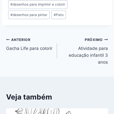
#
desenhos para imprimir e colorir
#
desenhos para pintar
#
Pato
Navegação
ANTERIOR
PRÓXIMO
Gacha Life para colorir
Atividade para
de
educação infantil 3
Post
anos
Veja também