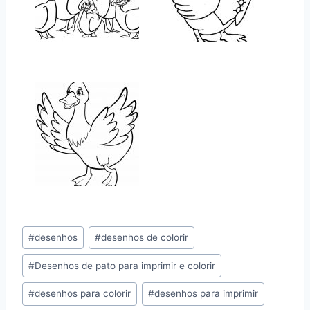
Tags
#
desenhos
#
desenhos de colorir
do
#
Desenhos de pato para imprimir e colorir
Post:
#
desenhos para colorir
#
desenhos para imprimir