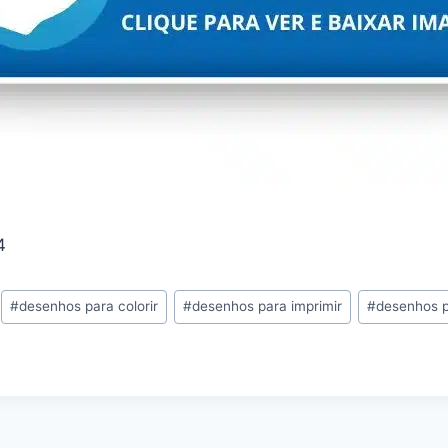
4
#
desenhos para colorir
#
desenhos para imprimir
#
desenhos pa