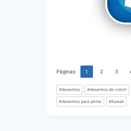
Páginas:
1
2
3
Tags
#
desenhos
#
desenhos de colorir
do
#
desenhos para pintar
#
Kawaii
Post: