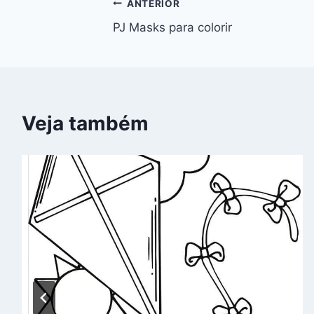
Navegação
ANTERIOR
PJ Masks para colorir
de
Post
Veja também