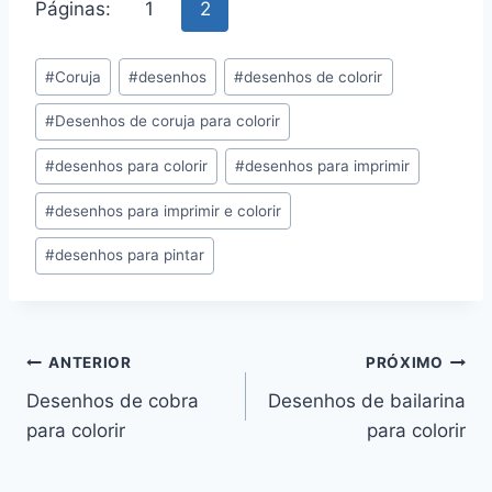
Páginas:
1
2
Tags
#
Coruja
#
desenhos
#
desenhos de colorir
do
#
Desenhos de coruja para colorir
Post:
#
desenhos para colorir
#
desenhos para imprimir
#
desenhos para imprimir e colorir
#
desenhos para pintar
Navegação
ANTERIOR
PRÓXIMO
Desenhos de cobra
Desenhos de bailarina
de
para colorir
para colorir
Post