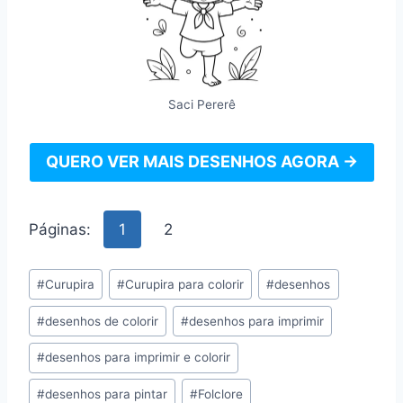
Saci Pererê
QUERO VER MAIS DESENHOS AGORA →
Páginas:
1
2
Tags
#
Curupira
#
Curupira para colorir
#
desenhos
do
#
desenhos de colorir
#
desenhos para imprimir
Post:
#
desenhos para imprimir e colorir
#
desenhos para pintar
#
Folclore