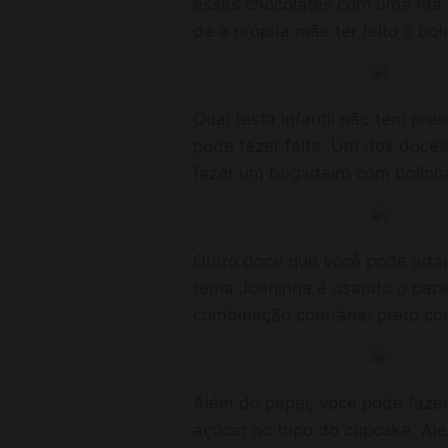
esses chocolates com uma fita 
de a própria mãe ter feito o bol
Qual festa infantil não tem pr
pode fazer falta. Um dos doce
fazer um brigadeiro com bolinh
Outro doce que você pode adap
tema Joaninha é usando o papel
combinação contrária: preto co
Além do papel, você pode faze
açúcar no topo do cupcake. Além