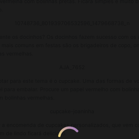
vermelha com bolinhas pretas. Ficará simples e muito b
o.
esente os docinhos? Os docinhos fazem sucesso com os 
s mais comuns em festas são os brigadeiros de copo, o
as vermelhas.
tar para este tema é o cupcake. Uma das formas de v
 para embalar. Procure um papel vermelho com bolinhas 
m bolinhas vermelhas.
r a encomenda de cupcakes personalizados, que vem c
 de lindo ficará delicioso.