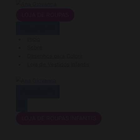
Pular
para
LOJA DE ROUPAS
o
Pesquisar
Conteúdo
Início
Sobre
Desenhos para Colorir
Loja de Vestidos Infantis
Pesquisar
LOJA DE ROUPAS INFANTIS