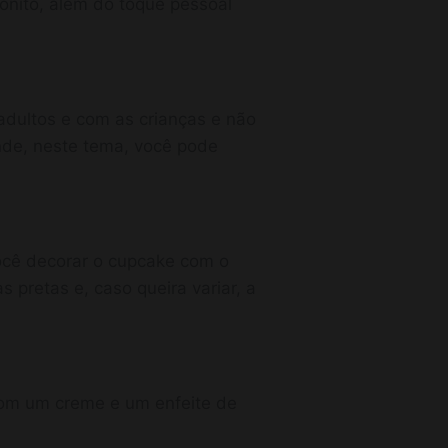
onito, além do toque pessoal
adultos e com as crianças e não
nde, neste tema, você pode
ocê decorar o cupcake com o
pretas e, caso queira variar, a
om um creme e um enfeite de