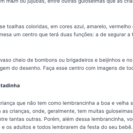
om m&m ou jujubas, entre outras guloseimas que as cri
e toalhas coloridas, em cores azul, amarelo, vermelho
esa um centro que terá duas funções: a de segurar a 
aso cheio de bombons ou brigadeiros e beijinhos e no 
em do desenho. Faça esse centro com imagens de tod
ntadinha
 criança que não tem como lembrancinha a boa e velha 
 as crianças, onde, geralmente, tem muitas guloseimas 
re tantas outras. Porém, além dessa lembrancinha, vo
s e os adultos e todos lembrarem da festa do seu bebê.