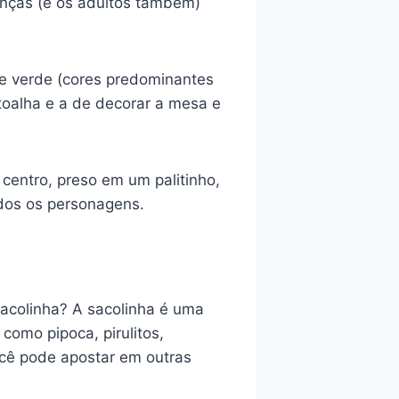
anças (e os adultos também)
 e verde (cores predominantes
toalha e a de decorar a mesa e
centro, preso em um palitinho,
os os personagens.
sacolinha? A sacolinha é uma
como pipoca, pirulitos,
cê pode apostar em outras