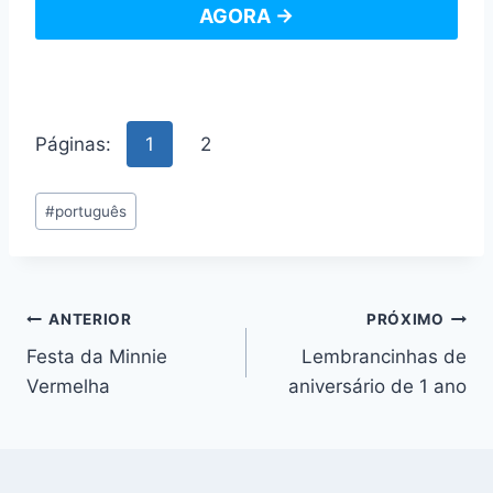
AGORA →
Páginas:
1
2
Tags
#
português
do
Post:
Navegação
ANTERIOR
PRÓXIMO
Festa da Minnie
Lembrancinhas de
de
Vermelha
aniversário de 1 ano
Post