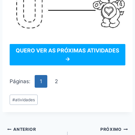
QUERO VER AS PRÓXIMAS ATIVIDADES
→
Páginas:
1
2
Tags
#
atividades
do
Post:
Navegação
ANTERIOR
PRÓXIMO