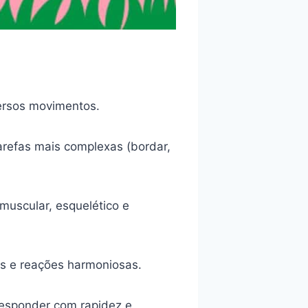
ersos movimentos.
arefas mais complexas (bordar,
muscular, esquelético e
os e reações harmoniosas.
esponder com rapidez e