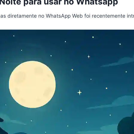
 Noite para usar no Whatsapp
nhas diretamente no WhatsApp Web foi recentemente in