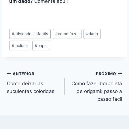
um dado
? Comente aqui!
Tags
#
atividades infantis
#
como fazer
#
dado
do
#
moldes
#
papel
Post:
Navegação
ANTERIOR
PRÓXIMO
Como deixar as
Como fazer borboleta
de
suculentas coloridas
de origami: passo a
Post
passo fácil