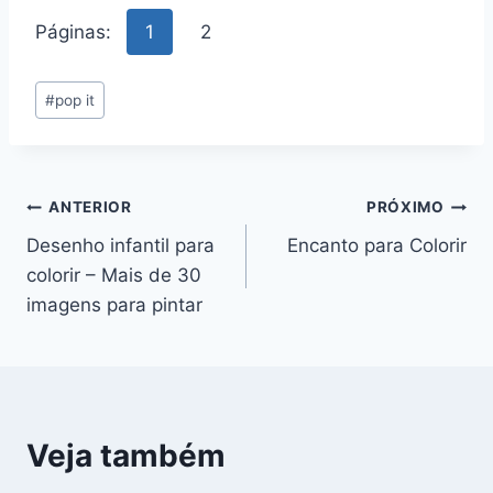
Páginas:
1
2
Tags
#
pop it
do
Post:
Navegação
ANTERIOR
PRÓXIMO
Desenho infantil para
Encanto para Colorir
de
colorir – Mais de 30
Post
imagens para pintar
Veja também