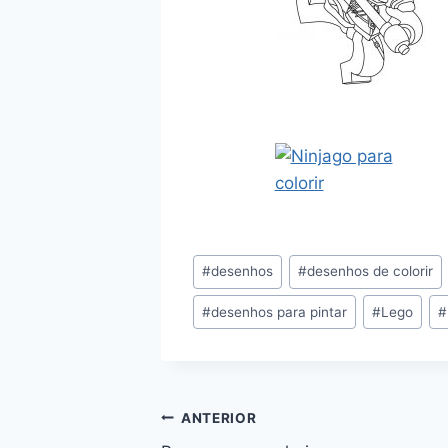
Tags
#
desenhos
#
desenhos de colorir
do
#
desenhos para pintar
#
Lego
#
Post:
Navegação
ANTERIOR