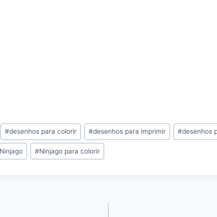
#
desenhos para colorir
#
desenhos para imprimir
#
desenhos pa
Ninjago
#
Ninjago para colorir