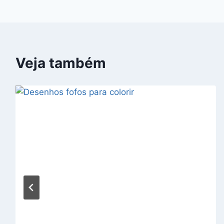
de
Post
Veja também