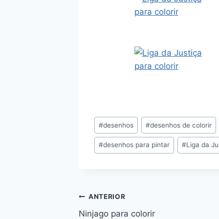
Tags
#
desenhos
#
desenhos de colorir
do
#
desenhos para pintar
#
Liga da Ju
Post:
Navegação
ANTERIOR
Ninjago para colorir