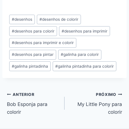
Tags
#
desenhos
#
desenhos de colorir
do
#
desenhos para colorir
#
desenhos para imprimir
Post:
#
desenhos para imprimir e colorir
#
desenhos para pintar
#
galinha para colorir
#
galinha pintadinha
#
galinha pintadinha para colorir
Navegação
ANTERIOR
PRÓXIMO
Bob Esponja para
My Little Pony para
de
colorir
colorir
Post