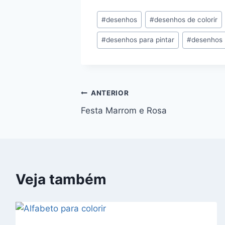
Tags
#
desenhos
#
desenhos de colorir
do
#
desenhos para pintar
#
desenhos 
Post:
Navegação
ANTERIOR
Festa Marrom e Rosa
de
Post
Veja também