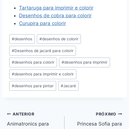
Tartaruga para imprimir e colorir
Desenhos de cobra para colorir
Curupira para colorir
Tags
#
desenhos
#
desenhos de colorir
do
#
Desenhos de jacaré para colorir
Post:
#
desenhos para colorir
#
desenhos para imprimir
#
desenhos para imprimir e colorir
#
desenhos para pintar
#
Jacaré
Navegação
ANTERIOR
PRÓXIMO
Animatronics para
Princesa Sofia para
de