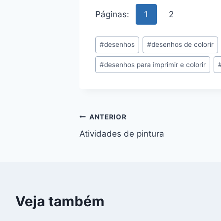
Páginas:
1
2
Tags
#
desenhos
#
desenhos de colorir
do
#
desenhos para imprimir e colorir
Post:
Navegação
ANTERIOR
Atividades de pintura
de
Post
Veja também