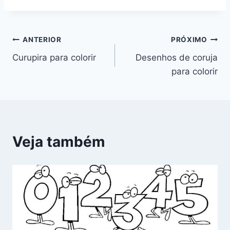
Navegação
ANTERIOR
PRÓXIMO
Curupira para colorir
Desenhos de coruja
de
para colorir
Post
Veja também