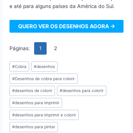
e até para alguns países da América do Sul.
QUERO VER OS DESENHOS AGORA →
Páginas:
1
2
Tags
#
Cobra
#
desenhos
do
#
Desenhos de cobra para colorir
Post:
#
desenhos de colorir
#
desenhos para colorir
#
desenhos para imprimir
#
desenhos para imprimir e colorir
#
desenhos para pintar