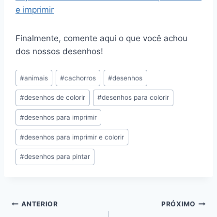
e imprimir
Finalmente, comente aqui o que você achou
dos nossos desenhos!
Tags
#
animais
#
cachorros
#
desenhos
do
#
desenhos de colorir
#
desenhos para colorir
Post:
#
desenhos para imprimir
#
desenhos para imprimir e colorir
#
desenhos para pintar
Navegação
ANTERIOR
PRÓXIMO