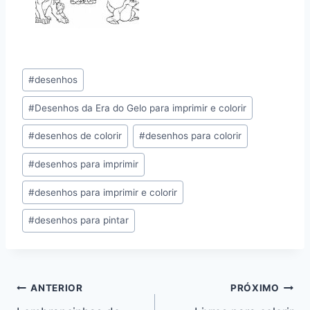
Tags
#
desenhos
do
#
Desenhos da Era do Gelo para imprimir e colorir
Post:
#
desenhos de colorir
#
desenhos para colorir
#
desenhos para imprimir
#
desenhos para imprimir e colorir
#
desenhos para pintar
Navegação
ANTERIOR
PRÓXIMO