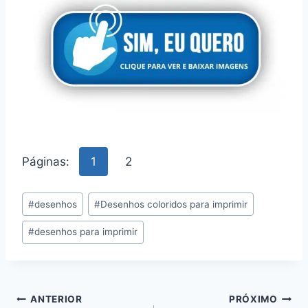
Páginas:
1
2
Tags
#
desenhos
#
Desenhos coloridos para imprimir
do
#
desenhos para imprimir
Post:
Navegação
ANTERIOR
PRÓXIMO