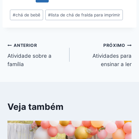
Tags
#
chá de bebê
#
lista de chá de fralda para imprimir
do
Post:
Navegação
ANTERIOR
PRÓXIMO
Atividade sobre a
Atividades para
de
família
ensinar a ler
Post
Veja também