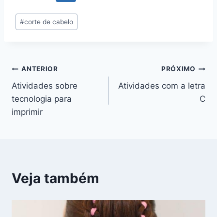
Tags
#
corte de cabelo
do
Post:
Navegação
ANTERIOR
PRÓXIMO
Atividades sobre
Atividades com a letra
de
tecnologia para
C
Post
imprimir
Veja também