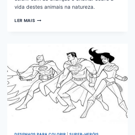
vida destes animais na natureza.
DESENHOS
LER MAIS
DE
JACARÉ
PARA
COLORIR
DESENHOS PARA COLORIR
|
SUPER-HERÓIS