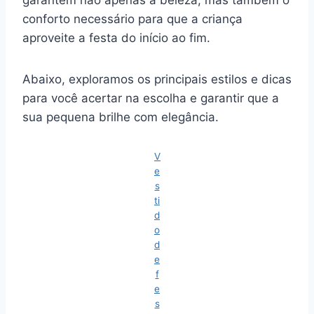
garantem não apenas a beleza, mas também o
conforto necessário para que a criança
aproveite a festa do início ao fim.
Abaixo, exploramos os principais estilos e dicas
para você acertar na escolha e garantir que a
sua pequena brilhe com elegância.
V
e
s
ti
d
o
d
e
f
e
s