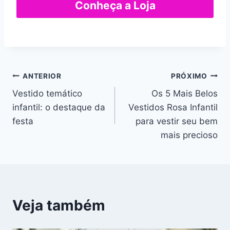
Conheça a Loja
Navegação
ANTERIOR
PRÓXIMO
Vestido temático
Os 5 Mais Belos
de
infantil: o destaque da
Vestidos Rosa Infantil
Post
festa
para vestir seu bem
mais precioso
Veja também