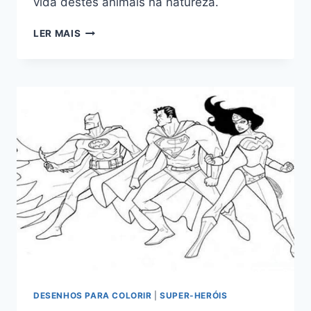
vida destes animais na natureza.
DESENHOS
LER MAIS
DE
JACARÉ
PARA
COLORIR
DESENHOS PARA COLORIR
|
SUPER-HERÓIS