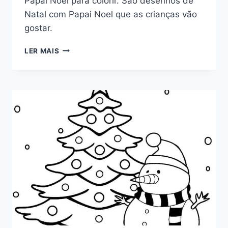
Papai Noel para colorir. São desenhos de
Natal com Papai Noel que as crianças vão
gostar.
PAPAI
LER MAIS
NOEL
PARA
COLORIR