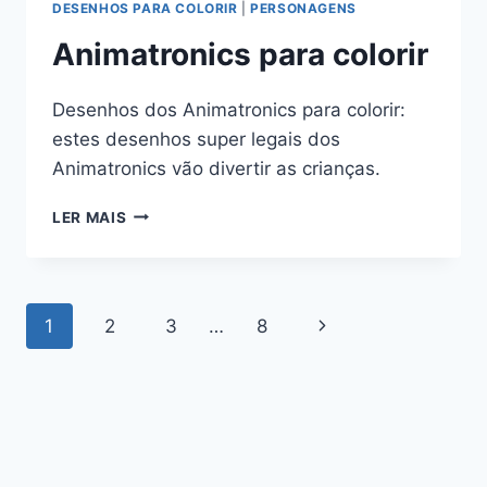
DESENHOS PARA COLORIR
|
PERSONAGENS
Animatronics para colorir
Desenhos dos Animatronics para colorir:
estes desenhos super legais dos
Animatronics vão divertir as crianças.
ANIMATRONICS
LER MAIS
PARA
COLORIR
Navegação
Página
1
2
3
…
8
da
Seguinte
Página