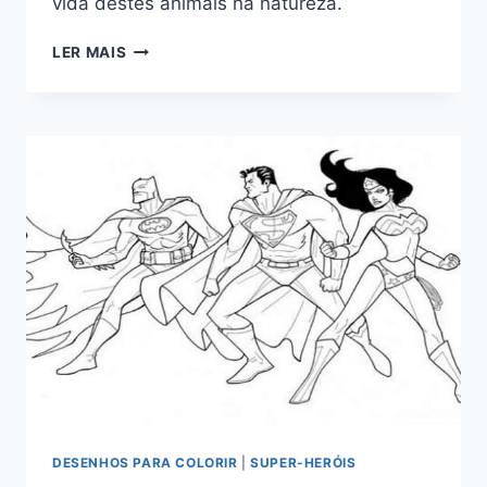
vida destes animais na natureza.
DESENHOS
LER MAIS
DE
JACARÉ
PARA
COLORIR
DESENHOS PARA COLORIR
|
SUPER-HERÓIS