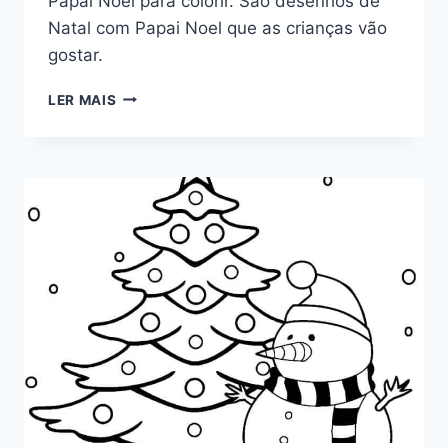
Papai Noel para colorir. São desenhos de
Natal com Papai Noel que as crianças vão
gostar.
PAPAI
LER MAIS
NOEL
PARA
COLORIR