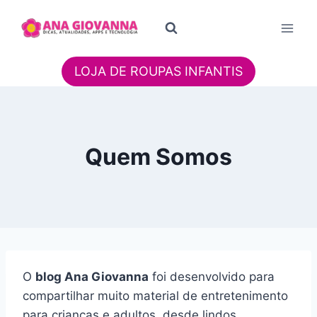
Pular
para
o
Conteúdo
LOJA DE ROUPAS INFANTIS
Quem Somos
O
blog Ana Giovanna
foi desenvolvido para
compartilhar muito material de entretenimento
para crianças e adultos, desde lindos