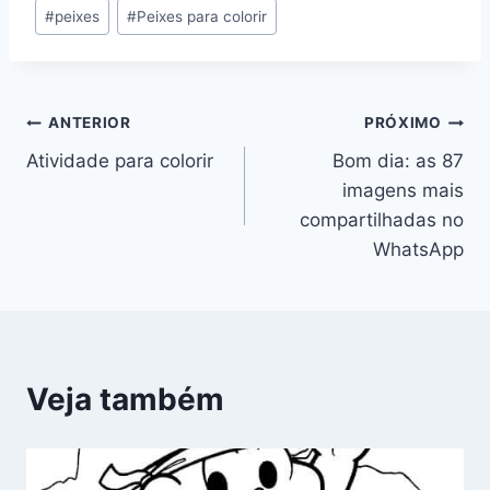
#
peixes
#
Peixes para colorir
Navegação
ANTERIOR
PRÓXIMO
Atividade para colorir
Bom dia: as 87
de
imagens mais
Post
compartilhadas no
WhatsApp
Veja também