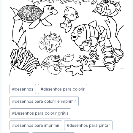
Tags
#
desenhos
#
desenhos para colorir
do
#
desenhos para colorir e imprimir
Post:
#
Desenhos para colorir grátis
#
desenhos para imprimir
#
desenhos para pintar