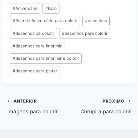
Tags
#
Aniversário
#
Bolo
do
#
Bolo de Aniversário para colorir
#
desenhos
Post:
#
desenhos de colorir
#
desenhos para colorir
#
desenhos para imprimir
#
desenhos para imprimir e colorir
#
desenhos para pintar
Navegação
ANTERIOR
PRÓXIMO
Imagens para colorir
Curupira para colorir
de
Post