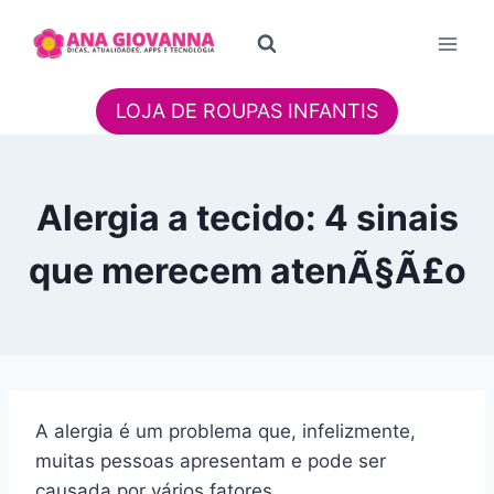
Pular
para
o
Conteúdo
LOJA DE ROUPAS INFANTIS
Alergia a tecido: 4 sinais
que merecem atenÃ§Ã£o
A alergia é um problema que, infelizmente,
muitas pessoas apresentam e pode ser
causada por vários fatores