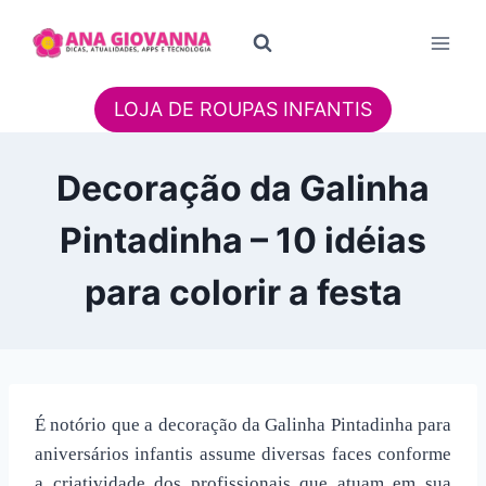
Pular
para
o
Conteúdo
LOJA DE ROUPAS INFANTIS
Decoração da Galinha
Pintadinha – 10 idéias
para colorir a festa
É notório que a decoração da Galinha Pintadinha para
aniversários infantis assume diversas faces conforme
a criatividade dos profissionais que atuam em sua