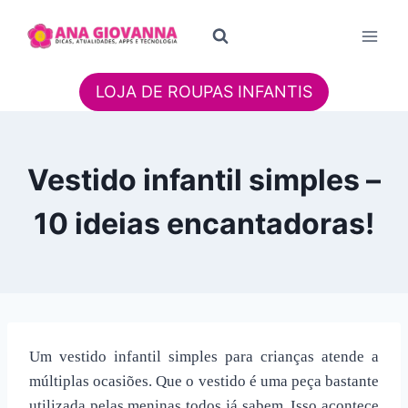
Pular
para
o
Conteúdo
LOJA DE ROUPAS INFANTIS
Vestido infantil simples –
10 ideias encantadoras!
Um vestido infantil simples para crianças atende a
múltiplas ocasiões. Que o vestido é uma peça bastante
utilizada pelas meninas todos já sabem. Isso acontece